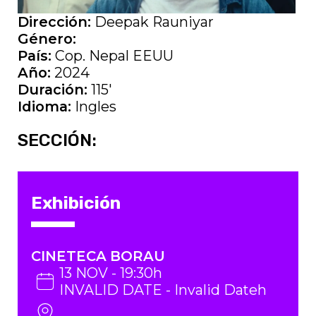
Dirección:
Deepak Rauniyar
Género:
País:
Cop. Nepal EEUU
Año:
2024
Duración:
115'
Idioma:
Ingles
SECCIÓN:
Exhibición
CINETECA BORAU
13 NOV - 19:30h
INVALID DATE - Invalid Dateh