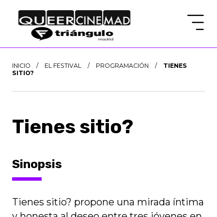
INICIO
/
EL FESTIVAL
/
PROGRAMACIÓN
/
TIENES
SITIO?
Tienes sitio?
Sinopsis
Tienes sitio? propone una mirada íntima
y honesta al deseo entre tres jóvenes en