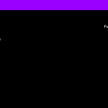
Fu
º
m