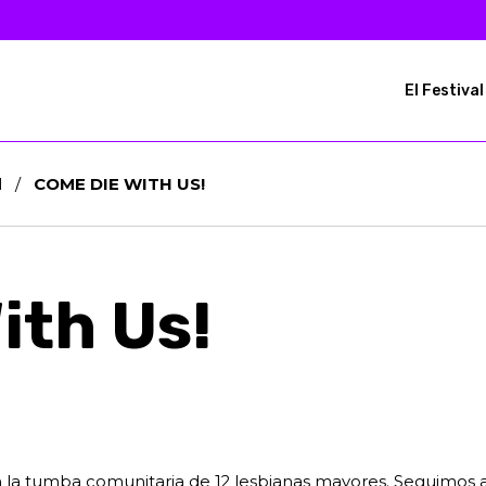
El Festiva
N
/
COME DIE WITH US!
ith Us!
 la tumba comunitaria de 12 lesbianas mayores. Seguimos a