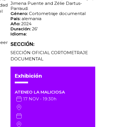
Jimena Puente and Zélie Dartus-
idad
Parraud.
el
Género:
Cortometraje documental
País:
alemania
Año:
2024
Duración:
26'
Idioma:
ueer
SECCIÓN:
SECCIÓN OFICIAL CORTOMETRAJE
DOCUMENTAL
Exhibición
ATENEO LA MALICIOSA
17 NOV - 19:30h