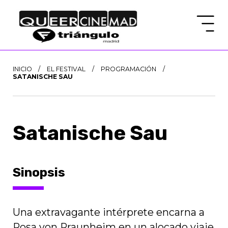
INICIO
/
EL FESTIVAL
/
PROGRAMACIÓN
/
SATANISCHE SAU
Satanische Sau
Sinopsis
Una extravagante intérprete encarna a
Rosa von Praunheim en un alocado viaje