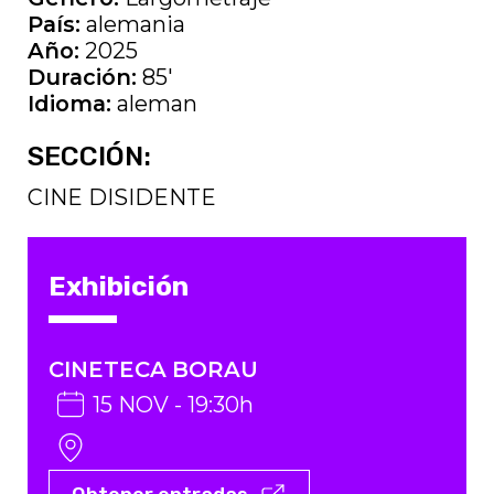
País:
alemania
Año:
2025
Duración:
85'
Idioma:
aleman
SECCIÓN:
CINE DISIDENTE
Exhibición
CINETECA BORAU
15 NOV - 19:30h